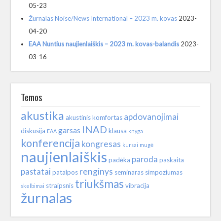
05-23
Žurnalas Noise/News International – 2023 m. kovas
2023-
04-20
EAA Nuntius naujienlaiškis – 2023 m. kovas-balandis
2023-
03-16
Temos
akustika
apdovanojimai
akustinis komfortas
INAD
garsas
diskusija
klausa
EAA
knyga
konferencija
kongresas
kursai
mugė
naujienlaiškis
paroda
padėka
paskaita
renginys
pastatai
patalpos
seminaras
simpoziumas
triukšmas
straipsnis
vibracija
skelbimai
žurnalas