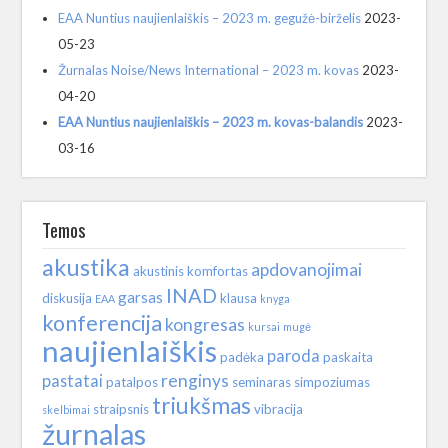
EAA Nuntius naujienlaiškis – 2023 m. gegužė-birželis
2023-
05-23
Žurnalas Noise/News International – 2023 m. kovas
2023-
04-20
EAA Nuntius naujienlaiškis – 2023 m. kovas-balandis
2023-
03-16
Temos
akustika
apdovanojimai
akustinis komfortas
INAD
garsas
diskusija
klausa
EAA
knyga
konferencija
kongresas
kursai
mugė
naujienlaiškis
paroda
padėka
paskaita
renginys
pastatai
patalpos
seminaras
simpoziumas
triukšmas
straipsnis
vibracija
skelbimai
žurnalas