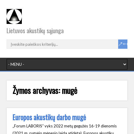
Lietuvos akustikų sąjunga
Žymos archyvas:
mugė
Europos akustikų darbo mugė
„Forum LABORIS“ vyks 2022 metų gegužės 16-19 dienomis
(2021 m. rugsėjo mėnesio laida atidėta). Europos akustikų