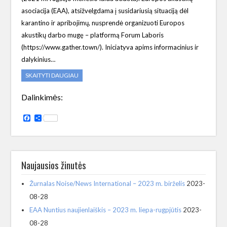
asociacija (EAA), atsižvelgdama į susidariusią situaciją dėl
karantino ir apribojimų, nusprendė organizuoti Europos
akustikų darbo mugę – platformą Forum Laboris
(https://www.gather.town/). Iniciatyva apims informacinius ir
dalykinius…
SKAITYTI DAUGIAU
Dalinkimės:
Facebook
Share
Naujausios žinutės
Žurnalas Noise/News International – 2023 m. birželis
2023-
08-28
EAA Nuntius naujienlaiškis – 2023 m. liepa-rugpjūtis
2023-
08-28