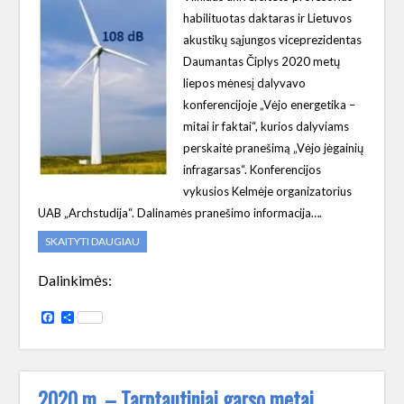
habilituotas daktaras ir Lietuvos
akustikų sąjungos viceprezidentas
Daumantas Čiplys 2020 metų
liepos mėnesį dalyvavo
konferencijoje „Vėjo energetika –
mitai ir faktai“, kurios dalyviams
perskaitė pranešimą „Vėjo jėgainių
infragarsas“. Konferencijos
vykusios Kelmėje organizatorius
UAB „Archstudija“. Dalinamės pranešimo informacija….
SKAITYTI DAUGIAU
Dalinkimės:
Facebook
Share
2020 m. – Tarptautiniai garso metai