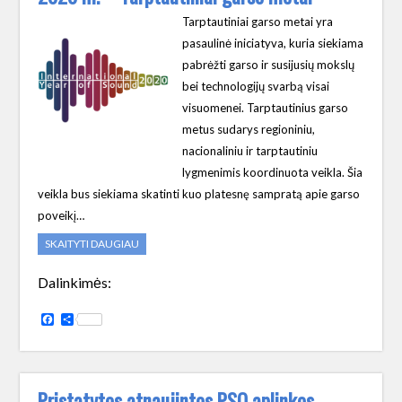
Tarptautiniai garso metai yra
pasaulinė iniciatyva, kuria siekiama
pabrėžti garso ir susijusių mokslų
bei technologijų svarbą visai
visuomenei. Tarptautinius garso
metus sudarys regioniniu,
nacionaliniu ir tarptautiniu
lygmenimis koordinuota veikla. Šia
veikla bus siekiama skatinti kuo platesnę sampratą apie garso
poveikį…
SKAITYTI DAUGIAU
Dalinkimės:
Facebook
Share
Pristatytos atnaujintos PSO aplinkos