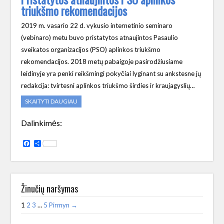
triukšmo rekomendacijos
2019 m. vasario 22 d. vykusio internetinio seminaro
(vebinaro) metu buvo pristatytos atnaujintos Pasaulio
sveikatos organizacijos (PSO) aplinkos triukšmo
rekomendacijos. 2018 metų pabaigoje pasirodžiusiame
leidinyje yra penki reikšmingi pokyčiai lyginant su ankstesne jų
redakcija: tvirtesni aplinkos triukšmo širdies ir kraujagyslių…
SKAITYTI DAUGIAU
Dalinkimės:
Facebook
Share
Žinučių naršymas
1
2
3
…
5
Pirmyn →