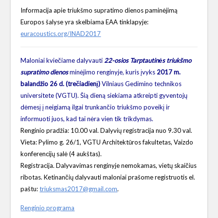
Informacija apie triukšmo supratimo dienos paminėjimą
Europos šalyse yra skelbiama EAA tinklapyje:
euracoustics.org/INAD2017
Maloniai kviečiame dalyvauti
22-osios Tarptautinės triukšmo
supratimo dienos
minėjimo renginyje, kuris įvyks
2017 m.
balandžio 26 d. (trečiadienį)
Vilniaus Gedimino technikos
universitete (VGTU). Šią dieną siekiama atkreipti gyventojų
dėmesį į neigiamą ilgai trunkančio triukšmo poveikį ir
informuoti juos, kad tai nėra vien tik trikdymas.
Renginio pradžia: 10.00 val. Dalyvių registracija nuo 9.30 val.
Vieta: Pylimo g. 26/1, VGTU Architektūros fakultetas, Vaizdo
konferencijų salė (4 aukštas).
Registracija. Dalyvavimas renginyje nemokamas, vietų skaičius
ribotas. Ketinančių dalyvauti maloniai prašome registruotis el.
paštu:
triuksmas2017@gmail.com
.
Renginio programa