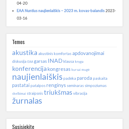
04-20
EAA Nuntius naujienlaiškis – 2023 m. kovas-balandis
2023-
03-16
Temos
akustika
apdovanojimai
akustinis komfortas
INAD
garsas
diskusija
klausa
EAA
knyga
konferencija
kongresas
kursai
mugė
naujienlaiškis
paroda
padėka
paskaita
renginys
pastatai
patalpos
seminaras
simpoziumas
triukšmas
straipsnis
vibracija
skelbimai
žurnalas
Susisiekite