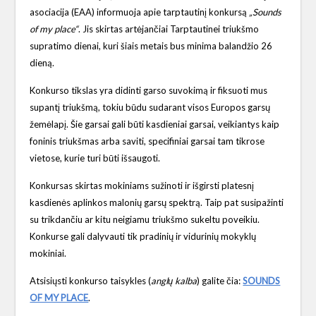
asociacija (EAA) informuoja apie tarptautinį konkursą
„Sounds
of my place“
. Jis skirtas artėjančiai Tarptautinei triukšmo
supratimo dienai, kuri šiais metais bus minima balandžio 26
dieną.
Konkurso tikslas yra didinti garso suvokimą ir fiksuoti mus
supantį triukšmą, tokiu būdu sudarant visos Europos garsų
žemėlapį. Šie garsai gali būti kasdieniai garsai, veikiantys kaip
foninis triukšmas arba saviti, specifiniai garsai tam tikrose
vietose, kurie turi būti išsaugoti.
Konkursas skirtas mokiniams sužinoti ir išgirsti platesnį
kasdienės aplinkos malonių garsų spektrą. Taip pat susipažinti
su trikdančiu ar kitu neigiamu triukšmo sukeltu poveikiu.
Konkurse gali dalyvauti tik pradinių ir vidurinių mokyklų
mokiniai.
Atsisiųsti konkurso taisykles (
anglų kalba
) galite čia:
SOUNDS
OF MY PLACE
.