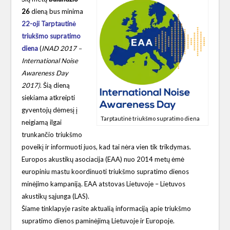
26
dieną bus minima
22-oji Tarptautinė
triukšmo supratimo
diena
(
INAD 2017 –
International Noise
Awareness Day
2017)
. Šią dieną
siekiama atkreipti
gyventojų dėmesį į
Tarptautinė triukšmo supratimo diena
neigiamą ilgai
trunkančio triukšmo
poveikį ir informuoti juos, kad tai nėra vien tik trikdymas.
Europos akustikų asociacija (EAA) nuo 2014 metų ėmė
europiniu mastu koordinuoti triukšmo supratimo dienos
minėjimo kampaniją. EAA atstovas Lietuvoje – Lietuvos
akustikų sąjunga (LAS).
Šiame tinklapyje rasite aktualią informaciją apie triukšmo
supratimo dienos paminėjimą Lietuvoje ir Europoje.