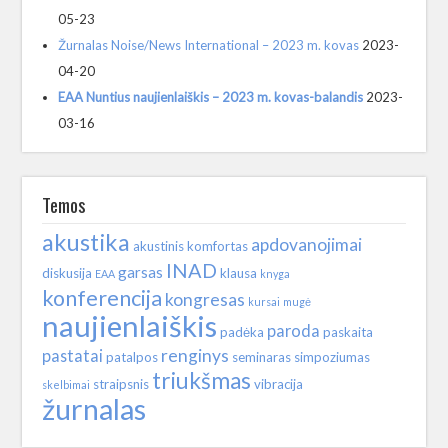
05-23
Žurnalas Noise/News International – 2023 m. kovas
2023-
04-20
EAA Nuntius naujienlaiškis – 2023 m. kovas-balandis
2023-
03-16
Temos
akustika
apdovanojimai
akustinis komfortas
INAD
garsas
diskusija
klausa
EAA
knyga
konferencija
kongresas
kursai
mugė
naujienlaiškis
paroda
padėka
paskaita
renginys
pastatai
patalpos
seminaras
simpoziumas
triukšmas
straipsnis
vibracija
skelbimai
žurnalas