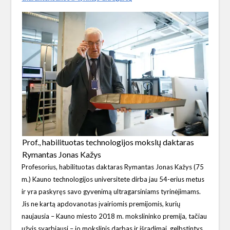
Prof., habilituotas technologijos mokslų daktaras
Rymantas Jonas Kažys
Profesorius, habilituotas daktaras Rymantas Jonas Kažys (75
m.) Kauno technologijos universitete dirba jau 54-erius metus
ir yra paskyręs savo gyvenimą ultragarsiniams tyrinėjimams.
Jis ne kartą apdovanotas įvairiomis premijomis, kurių
naujausia – Kauno miesto 2018 m. mokslininko premija, tačiau
užvis svarbiausi – jo mokslinis darbas ir išradimai, gelbstintys