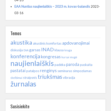
04-20
EAA Nuntius naujienlaiškis – 2023 m. kovas-balandis
2023-
03-16
Temos
akustika
apdovanojimai
akustinis komfortas
INAD
garsas
diskusija
klausa
EAA
knyga
konferencija
kongresas
kursai
mugė
naujienlaiškis
paroda
padėka
paskaita
renginys
pastatai
patalpos
seminaras
simpoziumas
triukšmas
straipsnis
vibracija
skelbimai
žurnalas
Susisiekite