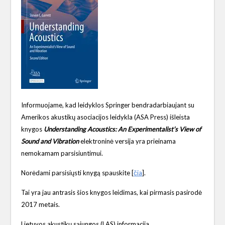
Informuojame, kad leidyklos Springer bendradarbiaujant su
Amerikos akustikų asociacijos leidykla (ASA Press) išleista
knygos
Understanding Acoustics: An Experimentalist’s View of
Sound and Vibration
elektroninė versija yra prieinama
nemokamam parsisiuntimui.
Norėdami parsisiųsti knygą spauskite [
čia
].
Tai yra jau antrasis šios knygos leidimas, kai pirmasis pasirodė
2017 metais.
Lietuvos akustikų sąjungos (LAS) informacija