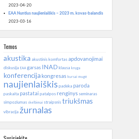
2023-04-20
EAA Nuntius naujienlaiškis – 2023 m. kovas-balandis
2023-03-16
Temos
akustika
apdovanojimai
akustinis komfortas
INAD
garsas
diskusija
klausa
EAA
knyga
konferencija
kongresas
kursai
mugė
naujienlaiškis
paroda
padėka
renginys
pastatai
paskaita
patalpos
seminaras
triukšmas
simpoziumas
straipsnis
skelbimai
žurnalas
vibracija
Susisiekite