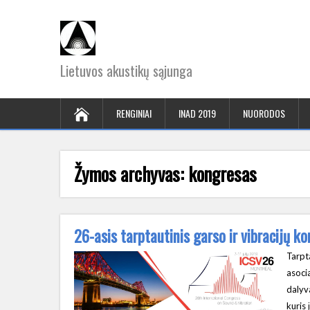
Lietuvos akustikų sąjunga
RENGINIAI
INAD 2019
NUORODOS
Žymos archyvas:
kongresas
26-asis tarptautinis garso ir vibracijų 
Tarpta
asocia
dalyv
kuris