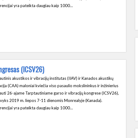
rencijai yra pateikta daugiau kaip 1000…
kongresas (ICSV26)
utinis akustikos ir vibracijų institutas (IIAV) ir Kanados akustikų
cija (CAA) maloniai kviečia viso pasaulio mokslininkus ir inžinierius
auti 26-ajame Tarptautiniame garso ir vibracijų kongrese (ICSV26),
 įvyks 2019 m. liepos 7-11 dienomis Monrealyje (Kanada).
rencijai yra pateikta daugiau kaip 1000…