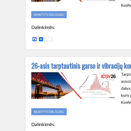
Konfe
SKAITYTI DAUGIAU
Dalinkimės:
Facebook
Share
26-asis tarptautinis garso ir vibracijų 
Tarpta
asocia
dalyv
kuris
Konfe
SKAITYTI DAUGIAU
Dalinkimės: