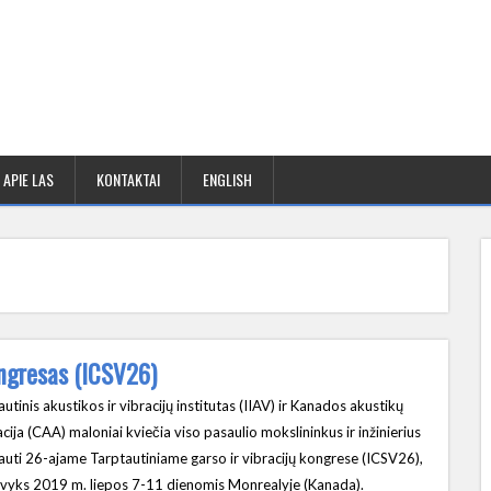
APIE LAS
KONTAKTAI
ENGLISH
kongresas (ICSV26)
utinis akustikos ir vibracijų institutas (IIAV) ir Kanados akustikų
cija (CAA) maloniai kviečia viso pasaulio mokslininkus ir inžinierius
auti 26-ajame Tarptautiniame garso ir vibracijų kongrese (ICSV26),
 įvyks 2019 m. liepos 7-11 dienomis Monrealyje (Kanada).