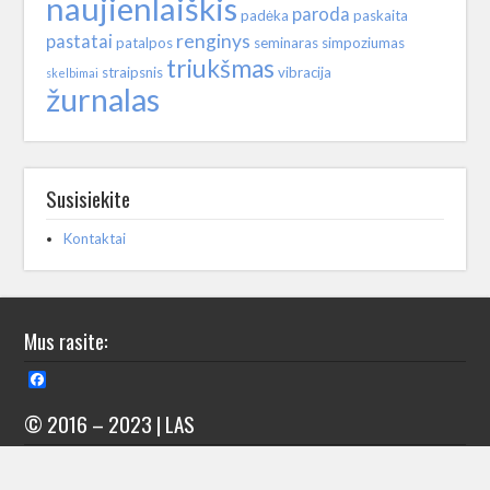
naujienlaiškis
paroda
padėka
paskaita
renginys
pastatai
patalpos
seminaras
simpoziumas
triukšmas
straipsnis
vibracija
skelbimai
žurnalas
Susisiekite
Kontaktai
Mus rasite:
Facebook
© 2016 – 2023 | LAS
Lietuvos akustikų sąjunga