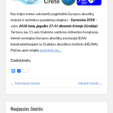
Kas trejus metus vykstantis pagrindinis Europos akustikų
mokslo ir technikos pasiekimų renginys –
Euronoise 2018
–
vyko
2018 metų gegužės 27‑31 dienomis Kretoje (Graikija)
.
Tai buvo jau 11‑asis triukšmo valdymo inžinerijos kongresas
šiemet surengtas Europos akustikų asociacijai (EAA)
bendradarbiaujant su Graikijos akustikos institutu (HELINA).
Plačiau apie renginį
skaitykite čia…
Dalinkimės:
Facebook
Share
← Ankstesnė žinutė
Sekanti žinutė →
Naujausios žinutės