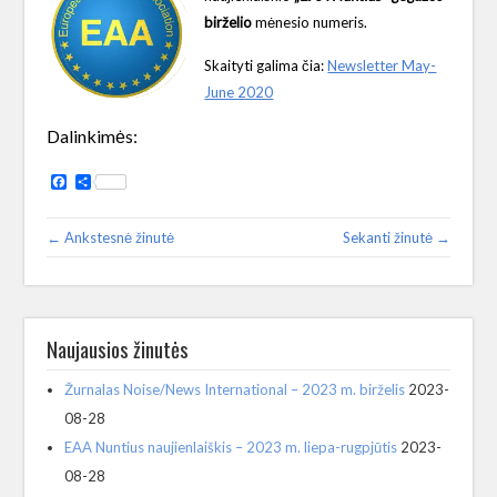
birželio
mėnesio numeris.
Skaityti galima čia:
Newsletter May-
June 2020
Dalinkimės:
Facebook
Share
← Ankstesnė žinutė
Sekanti žinutė →
Naujausios žinutės
Žurnalas Noise/News International – 2023 m. birželis
2023-
08-28
EAA Nuntius naujienlaiškis – 2023 m. liepa-rugpjūtis
2023-
08-28