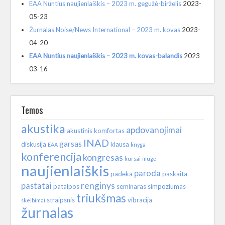
EAA Nuntius naujienlaiškis – 2023 m. gegužė-birželis
2023-
05-23
Žurnalas Noise/News International – 2023 m. kovas
2023-
04-20
EAA Nuntius naujienlaiškis – 2023 m. kovas-balandis
2023-
03-16
Temos
akustika
apdovanojimai
akustinis komfortas
INAD
garsas
diskusija
klausa
EAA
knyga
konferencija
kongresas
kursai
mugė
naujienlaiškis
paroda
padėka
paskaita
renginys
pastatai
patalpos
seminaras
simpoziumas
triukšmas
straipsnis
vibracija
skelbimai
žurnalas