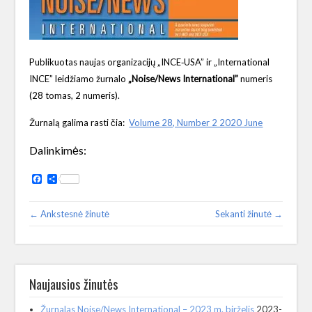
Publikuotas naujas organizacijų „INCE‑USA” ir „International
INCE” leidžiamo žurnalo
„Noise/News International”
numeris
(28 tomas, 2 numeris).
Žurnalą galima rasti čia:
Volume 28, Number 2 2020 June
Dalinkimės:
Facebook
Share
← Ankstesnė žinutė
Sekanti žinutė →
Naujausios žinutės
Žurnalas Noise/News International – 2023 m. birželis
2023-