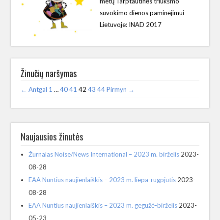
metų Tarptautinės triukšmo
suvokimo dienos paminėjimui
Lietuvoje: INAD 2017
Žinučių naršymas
← Antgal
1
…
40
41
42
43
44
Pirmyn →
Naujausios žinutės
Žurnalas Noise/News International – 2023 m. birželis
2023-
08-28
EAA Nuntius naujienlaiškis – 2023 m. liepa-rugpjūtis
2023-
08-28
EAA Nuntius naujienlaiškis – 2023 m. gegužė-birželis
2023-
05-23