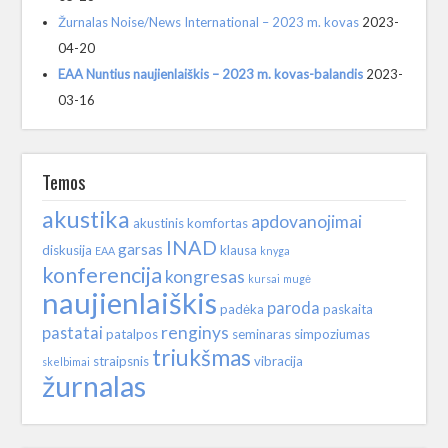
Žurnalas Noise/News International – 2023 m. kovas
2023-
04-20
EAA Nuntius naujienlaiškis – 2023 m. kovas-balandis
2023-
03-16
Temos
akustika
apdovanojimai
akustinis komfortas
INAD
garsas
diskusija
klausa
EAA
knyga
konferencija
kongresas
kursai
mugė
naujienlaiškis
paroda
padėka
paskaita
renginys
pastatai
patalpos
seminaras
simpoziumas
triukšmas
straipsnis
vibracija
skelbimai
žurnalas